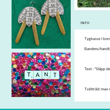
INFO
Tygkasse i bomu
Bandens/handta
Text : "Släpp d
Tvättråd: max 4