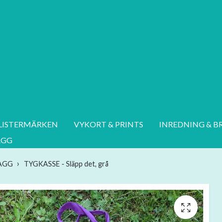
LISTERMÄRKEN
VYKORT & PRINTS
INREDNING & B
AGG
LAGG
TYGKASSE - Släpp det, grå