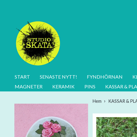
START
SENASTE NYTT!
FYNDHÖRNAN
K
MAGNETER
KERAMIK
PINS
KASSAR & PL
Hem
KASSAR & P