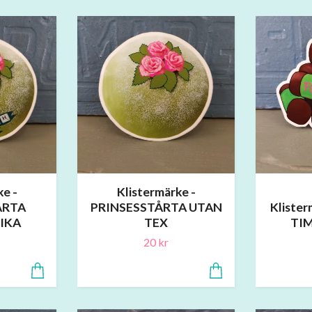
ke -
Klistermärke -
ÅRTA
PRINSESSTÅRTA UTAN
Kliste
IKA
TEX
TIM
20 kr