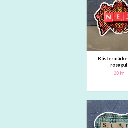
Klistermärke
rosagul
20 kr