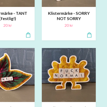
ermärke - TANT
Klistermärke - SORRY
(festlig!)
NOT SORRY
20 kr
20 kr