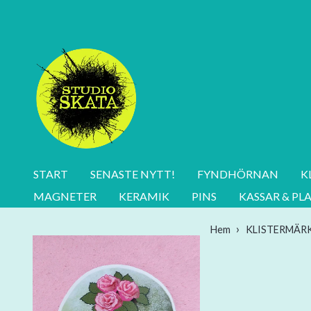
START
SENASTE NYTT!
FYNDHÖRNAN
K
MAGNETER
KERAMIK
PINS
KASSAR & PL
Hem
KLISTERMÄR