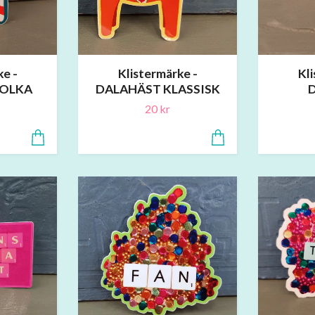
ke -
Klistermärke -
Kli
POLKA
DALAHÄST KLASSISK
20 kr