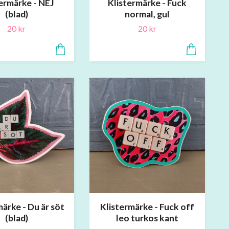
ermärke - NEJ
Klistermärke - Fuck
(blad)
normal, gul
20 kr
20 kr
märke - Du är söt
Klistermärke - Fuck off
(blad)
leo turkos kant