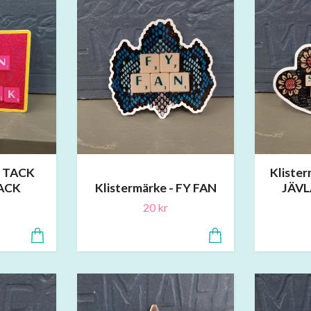
- TACK
Kliste
ACK
Klistermärke - FY FAN
JÄVL
20 kr