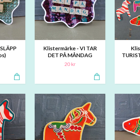
- SLÄPP
Klistermärke - VI TAR
Kli
os)
DET PÅ MÅNDAG
TURIS
20 kr