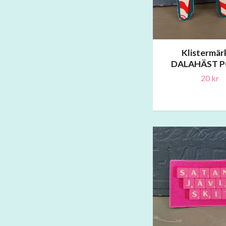
Klistermär
DALAHÄST 
20 kr