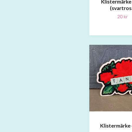
Klistermärke
(svartros
20 kr
Klistermärke 