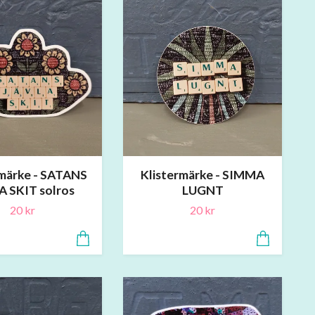
rmärke - SATANS
Klistermärke - SIMMA
A SKIT solros
LUGNT
20 kr
20 kr