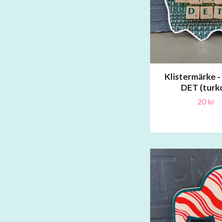
Klistermärke 
DET (turk
20 kr