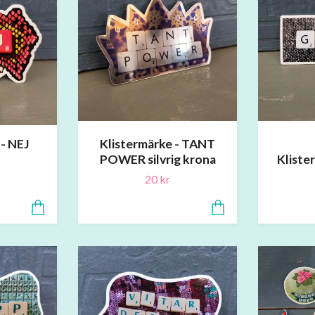
 - NEJ
Klistermärke - TANT
POWER silvrig krona
Kliste
20 kr