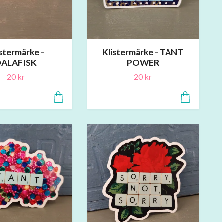
stermärke -
Klistermärke - TANT
DALAFISK
POWER
20 kr
20 kr