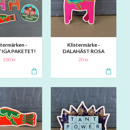
stermärken -
Klistermärke -
TIGA PAKETET!
DALAHÄST ROSA
100 kr
20 kr