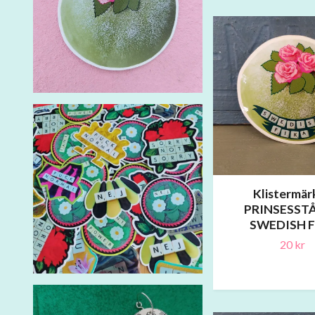
Klistermär
PRINSESST
SWEDISH F
20 kr