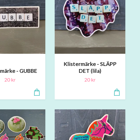
Klistermärke - SLÄPP
rmärke - GUBBE
DET (lila)
20 kr
20 kr