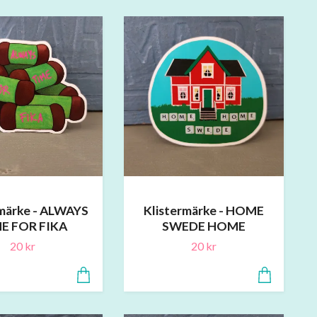
rmärke - ALWAYS
Klistermärke - HOME
E FOR FIKA
SWEDE HOME
20 kr
20 kr