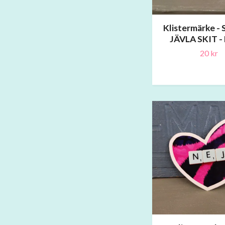
Klistermärke -
JÄVLA SKIT 
20 kr