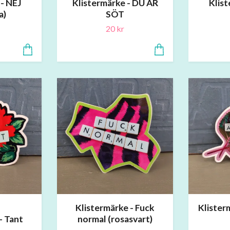
 - NEJ
Klistermärke - DU ÄR
Klist
a)
SÖT
20 kr
Klistermärke - Fuck
Klister
- Tant
normal (rosasvart)