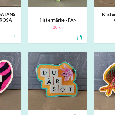
 SATANS
Klist
- ROSA
Klistermärke - FAN
20 kr