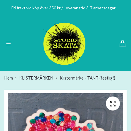
Fri frakt vid köp över 350 kr / Leveranstid 3-7 arbetsdagar
Hem
KLISTERMÄRKEN
Klistermärke - TANT (festlig!)