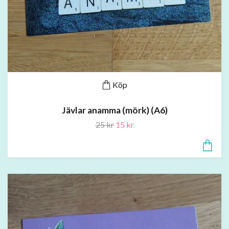
Köp
Jävlar anamma (mörk) (A6)
25 kr
15 kr