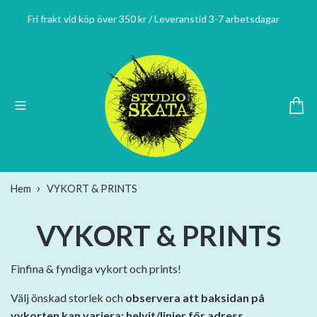
Fri frakt vid köp över 350 kr / Leveranstid 3-7 arbetsdagar
Hem
VYKORT & PRINTS
VYKORT & PRINTS
Finfina & fyndiga vykort och prints!
Välj önskad storlek och
observera att baksidan på
vykorten kan variera: helvit/linjer för adress.