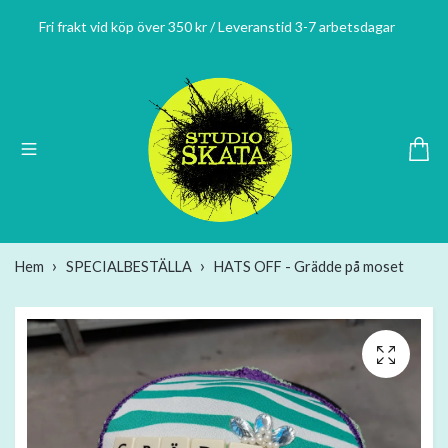
Fri frakt vid köp över 350 kr / Leveranstid 3-7 arbetsdagar
Hem
SPECIALBESTÄLLA
HATS OFF - Grädde på moset